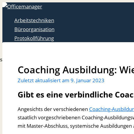
Zum
Inhalt
Arbeitstechniken
springen
Büroorganisation
Protokollführung
Suchen
Coaching Ausbildung: Wi
Zuletzt aktualisiert am
9. Januar 2023
Gibt es eine verbindliche Coa
Angesichts der verschiedenen
Coaching-Ausbildu
staatlich vorgeschriebenen Coaching-Ausbildungsw
mit Master-Abschluss, systemische Ausbildungen